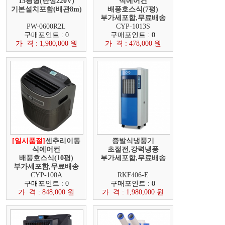
15평형(단상220V)
식에어컨
기본설치포함(배관8m)
배풍호스식(7평)
부가세포함,무료배송
PW-0600R2L
CYP-1013S
구매포인트 : 0
구매포인트 : 0
가 격 : 1,980,000 원
가 격 : 478,000 원
[일시품절]
센추리이동
증발식냉풍기
식에어컨
초절전,강력냉풍
배풍호스식(10평)
부가세포함,무료배송
부가세포함,무료배송
CYP-100A
RKF406-E
구매포인트 : 0
구매포인트 : 0
가 격 : 848,000 원
가 격 : 1,980,000 원