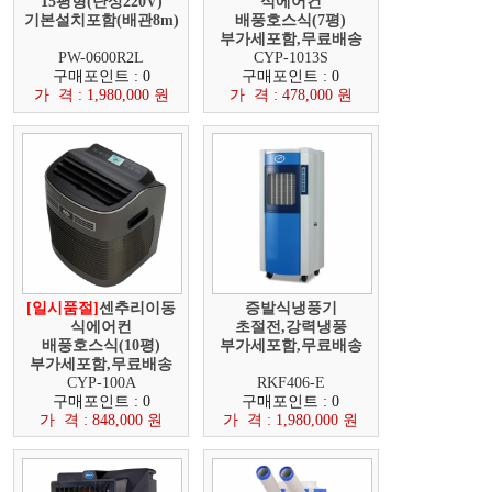
15평형(단상220V)
식에어컨
기본설치포함(배관8m)
배풍호스식(7평)
부가세포함,무료배송
PW-0600R2L
CYP-1013S
구매포인트 : 0
구매포인트 : 0
가 격 : 1,980,000 원
가 격 : 478,000 원
[일시품절]
센추리이동
증발식냉풍기
식에어컨
초절전,강력냉풍
배풍호스식(10평)
부가세포함,무료배송
부가세포함,무료배송
CYP-100A
RKF406-E
구매포인트 : 0
구매포인트 : 0
가 격 : 848,000 원
가 격 : 1,980,000 원