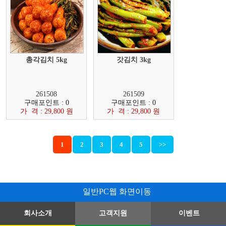
총각김치 5kg
갓김치 3kg
261508
261509
구매포인트 : 0
구매포인트 : 0
가 격 : 29,800 원
가 격 : 29,800 원
1
2
3
4
5
>>
일반PC웹 화면이동
회사소개
고객지원
이벤트