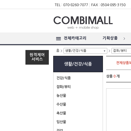
TEL : 070-8260-7077
FAX : 0504-095-3150
전체카테고리
기획상품
홈
생활/건강/식품
잡화/뷰티
원격제어
서비스
전체상품
생활/건강/식품
상품
0
개
건강/식품
잡화/뷰티
농산물
수산물
축산물
임산물
건강