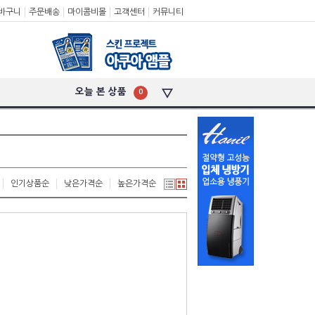
바구니
주문배송
마이콤비몰
고객센터
커뮤니티
오늘 본 상품
0
인기상품순
낮은가격순
높은가격순