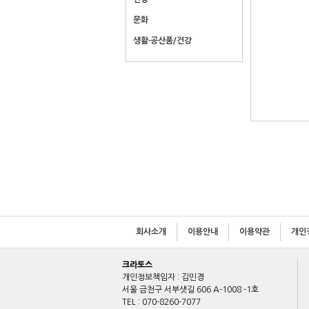
문화
생활∙공산품/건강
회사소개
이용안내
이용약관
개인
크라토스
개인정보책임자 : 김민경
서울 금천구 서부샛길 606 A-1008 -1호
TEL : 070-8260-7077