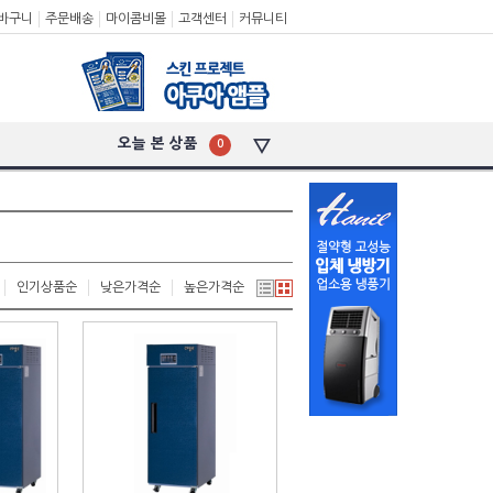
바구니
주문배송
마이콤비몰
고객센터
커뮤니티
오늘 본 상품
0
인기상품순
낮은가격순
높은가격순