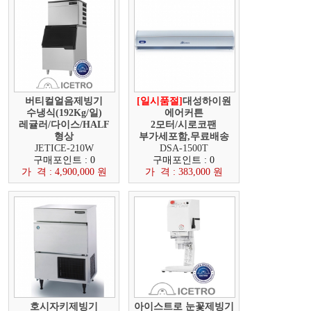
버티컬얼음제빙기
[일시품절]
대성하이원
수냉식(192Kg/일)
에어커튼
레귤러/다이스/HALF
2모터/시로코팬
형상
부가세포함,무료배송
JETICE-210W
DSA-1500T
구매포인트 : 0
구매포인트 : 0
가 격 : 4,900,000 원
가 격 : 383,000 원
호시자키제빙기
아이스트로 눈꽃제빙기