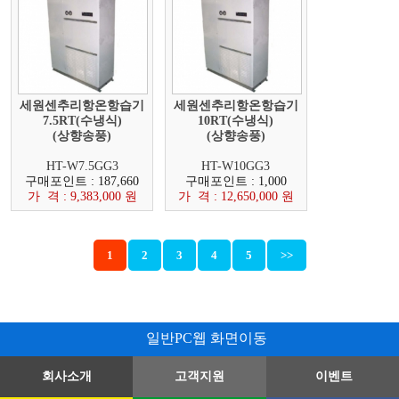
세원센추리항온항습기
세원센추리항온항습기
7.5RT(수냉식)
10RT(수냉식)
(상향송풍)
(상향송풍)
HT-W7.5GG3
HT-W10GG3
구매포인트 : 187,660
구매포인트 : 1,000
가 격 : 9,383,000 원
가 격 : 12,650,000 원
1
2
3
4
5
>>
일반PC웹 화면이동
회사소개
고객지원
이벤트