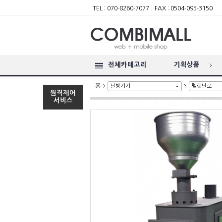
TEL : 070-8260-7077
FAX : 0504-095-3150
전체카테고리
기획상품
홈
난방기기
펠렛난로
원격제어
서비스