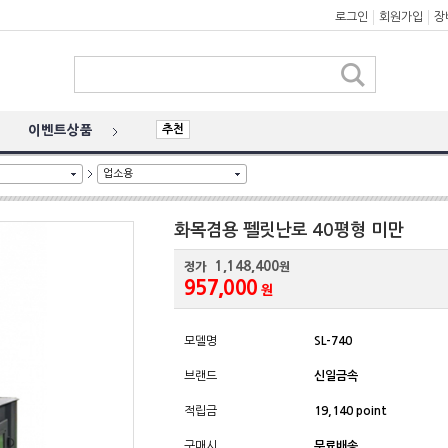
로그인
회원가입
장
추천
이벤트상품
업소용
화목겸용 펠릿난로 40평형 미만
1,148,400
정가
원
957,000
원
모델명
SL-740
브랜드
신일금속
적립금
19,140 point
구매시
무료배송